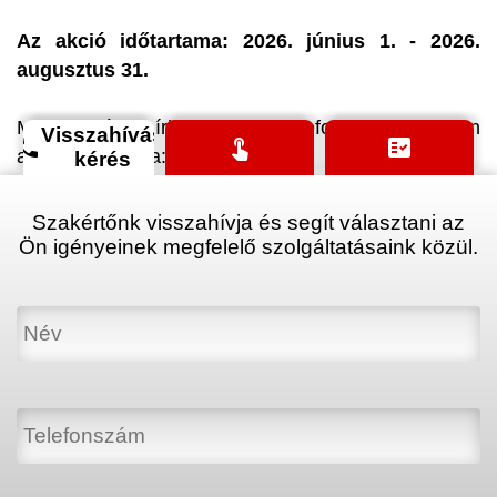
Az akció időtartama: 2026. június 1. - 2026.
augusztus 31.
Megjegyzésbe írja be, vagy telefonon hivatkozzon
Visszahívás
phone
touch_app
fact_check
az akció kódjára: #ingyenriasztó
kérés
Szakértőnk visszahívja és segít választani az
Ön igényeinek megfelelő szolgáltatásaink közül.