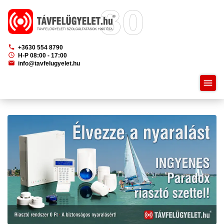
phone
+3630 554 8790
schedule
H-P 08:00 - 17:00
mail
info@tavfelugyelet.hu
menu