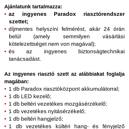
Ajánlatunk tartalmazza:
az ingyenes Paradox riasztórendszer
szettet;
díjmentes helyszíni felmérést, akár 24 órán
belül (amely semmilyen vásárlási
kötelezettséget nem von magával);
és az ingyenes biztonságtechnikai
tanácsadást.
Az ingyenes riasztó szett az alábbiakat foglalja
magában:
1 db Paradox riasztóközpont akkumulátorral;
1 db LED kezelő;
1 db beltéri vezetékes mozgásérzékelő;
1 db vezetékes nyitásérzékelő;
1 db beltéri hangjelző;
1 db vezetékes kültéri hang- és fényjelző