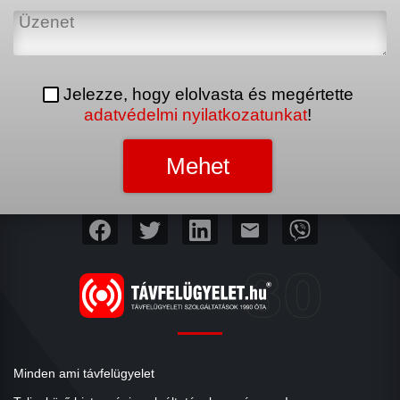
Jelezze, hogy elolvasta és megértette
adatvédelmi nyilatkozatunkat
!
mail
Minden ami távfelügyelet