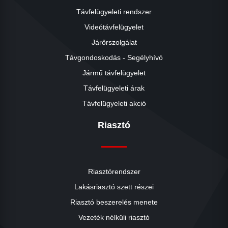
Távfelügyeleti rendszer
Videótávfelügyelet
Járőrszolgálat
Távgondoskodás - Segélyhívó
Jármű távfelügyelet
Távfelügyeleti árak
Távfelügyeleti akció
Riasztó
Riasztórendszer
Lakásriasztó szett részei
Riasztó beszerelés menete
close
Vezeték nélküli riasztó