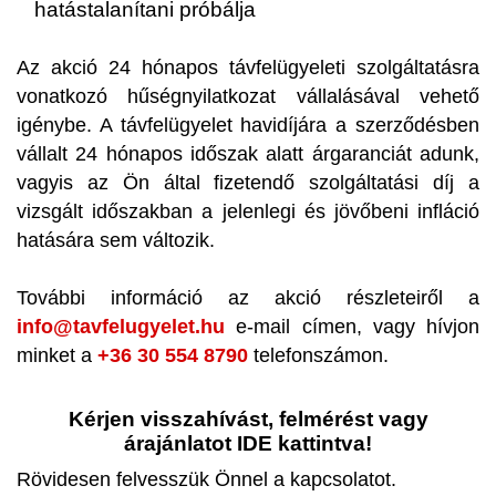
hatástalanítani próbálja
Az akció 24 hónapos távfelügyeleti szolgáltatásra
vonatkozó hűségnyilatkozat vállalásával vehető
igénybe. A távfelügyelet havidíjára a szerződésben
vállalt 24 hónapos időszak alatt árgaranciát adunk,
vagyis az Ön által fizetendő szolgáltatási díj a
vizsgált időszakban a jelenlegi és jövőbeni infláció
hatására sem változik.
További információ az akció részleteiről a
info@tavfelugyelet.hu
e-mail címen, vagy hívjon
minket a
+36 30 554 8790
telefonszámon.
Kérjen visszahívást, felmérést vagy
árajánlatot IDE kattintva!
Rövidesen felvesszük Önnel a kapcsolatot.