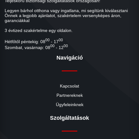
Teljeskörű biztonsági szolgáltatások országosan!
Legyen bárhol otthona vagy ingatlana, mi segítünk kiválasztani
Önnek a legjobb ajánlatot, szakértelem versenyképes áron,
garanciákkal
3 évtized szakértelme egy oldalon.
00
00
Hétfőtől péntekig: 08
- 17
00
00
Szombat, vasárnap: 08
- 12
Navigáció
Kapcsolat
Partnereknek
Ügyfeleinknek
Szolgáltatások